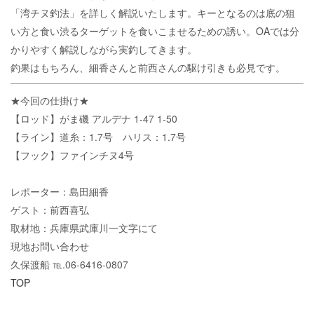
「湾チヌ釣法」を詳しく解説いたします。キーとなるのは底の狙
い方と食い渋るターゲットを食いこませるための誘い。OAでは分
かりやすく解説しながら実釣してきます。
釣果はもちろん、細香さんと前西さんの駆け引きも必見です。
★今回の仕掛け★
【ロッド】がま磯 アルデナ 1-47 1-50
【ライン】道糸：1.7号 ハリス：1.7号
【フック】ファインチヌ4号
レポーター：島田細香
ゲスト：前西喜弘
取材地：兵庫県武庫川一文字にて
現地お問い合わせ
久保渡船 ℡.06-6416-0807
TOP