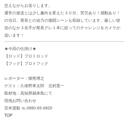
交えながらお送りします。
通常の放送とは少し趣向を変えた３０分。苦労あり！感動あり！
の当日。尾長との迫力の激闘シーンも収録しています。厳しい状
況のなか３名手が尾長グレ１本に絞ってのチャレンジをカメラが
追います！
★今回の仕掛け★
【ロッド】プロトロッド
【フック】プロトフック
レポーター：猪熊博之
ゲスト：久保野孝太郎 北村憲一
取材地：高知県鵜来島にて
現地お問い合わせ
宮本渡船 ℡.0880-65-6820
TOP