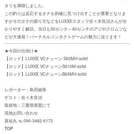
タリを満喫しました。
この釣りは反応するタナを的確に見つけ出すことが重要となりま
すがそのタナの探り方などをLUXXEスタッフ佐々木良治さんが分
かりやすく解説。当日も30センチ～40センチのアジやクロムツな
どが大連発！バーチカルコンタクトゲームの魅力に迫ります！
★今回の仕掛け★
【ロッド】LUXXE VCチューン S65MH-solid
【ロッド】LUXXE VCチューンS610M-solid
【ロッド】LUXXE VCチューンB65MH-solid
レポーター：島田細香
ゲスト：佐々木良治
取材地：三重県尾鷲にて
現地お問い合わせ
真祐丸 ℡.090-3482-6172
TOP