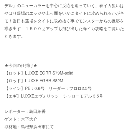
デル」のニューカラーを中心に反応を追っていく。春イカ狙いは
やはり藻場のエッジや上っ面をいかにタイトに攻められるかがキ
モ！当日も藻場をタイトに攻め抜く事でモンスターからの反応を
導き出す！１５００ｇアップも飛び出した春イカ攻略をご覧いた
だきます。
★今回の仕掛け★
【ロッド】LUXXE EGRR S79M-solid
【ロッド】LUXXE EGRR S82M
【ライン】PE：0.6号 リーダー：フロロ2.5号
【エギ】LUXXEエヴォリッジ シャローモデル 3.5号
レポーター：島田細香
ゲスト：木下大介
取材地：島根県浜田市にて