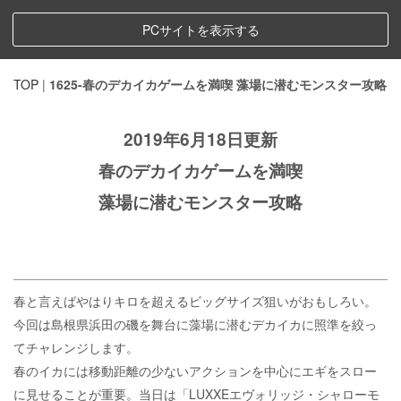
PCサイトを表示する
TOP
|
1625-春のデカイカゲームを満喫 藻場に潜むモンスター攻略
2019年6月18日更新
春のデカイカゲームを満喫
藻場に潜むモンスター攻略
春と言えばやはりキロを超えるビッグサイズ狙いがおもしろい。
今回は島根県浜田の磯を舞台に藻場に潜むデカイカに照準を絞っ
てチャレンジします。
春のイカには移動距離の少ないアクションを中心にエギをスロー
に見せることが重要。当日は「LUXXEエヴォリッジ・シャローモ