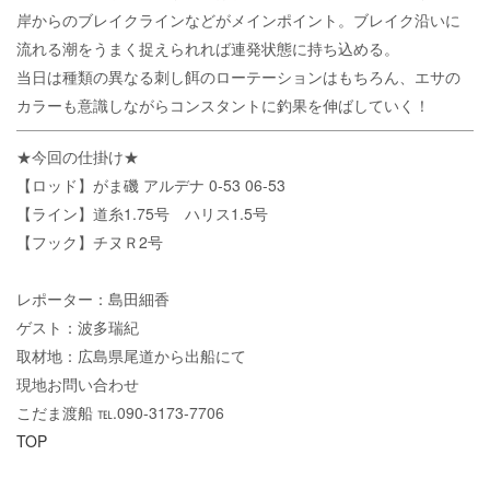
岸からのブレイクラインなどがメインポイント。ブレイク沿いに
流れる潮をうまく捉えられれば連発状態に持ち込める。
当日は種類の異なる刺し餌のローテーションはもちろん、エサの
カラーも意識しながらコンスタントに釣果を伸ばしていく！
★今回の仕掛け★
【ロッド】がま磯 アルデナ 0-53 06-53
【ライン】道糸1.75号 ハリス1.5号
【フック】チヌＲ2号
レポーター：島田細香
ゲスト：波多瑞紀
取材地：広島県尾道から出船にて
現地お問い合わせ
こだま渡船 ℡.090-3173-7706
TOP