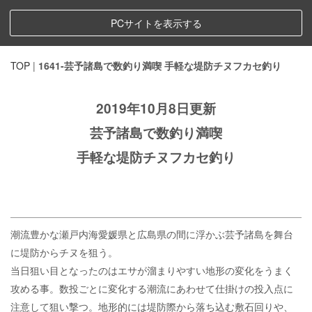
PCサイトを表示する
TOP
|
1641-芸予諸島で数釣り満喫 手軽な堤防チヌフカセ釣り
2019年10月8日更新
芸予諸島で数釣り満喫
手軽な堤防チヌフカセ釣り
潮流豊かな瀬戸内海愛媛県と広島県の間に浮かぶ芸予諸島を舞台
に堤防からチヌを狙う。
当日狙い目となったのはエサが溜まりやすい地形の変化をうまく
攻める事。数投ごとに変化する潮流にあわせて仕掛けの投入点に
注意して狙い撃つ。地形的には堤防際から落ち込む敷石回りや、