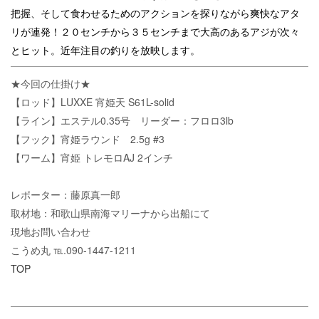
把握、そして食わせるためのアクションを探りながら爽快なアタ
リが連発！２０センチから３５センチまで大高のあるアジが次々
とヒット。近年注目の釣りを放映します。
★今回の仕掛け★
【ロッド】LUXXE 宵姫天 S61L-solid
【ライン】エステル0.35号 リーダー：フロロ3lb
【フック】宵姫ラウンド 2.5g #3
【ワーム】宵姫 トレモロAJ 2インチ
レポーター：藤原真一郎
取材地：和歌山県南海マリーナから出船にて
現地お問い合わせ
こうめ丸 ℡.090-1447-1211
TOP