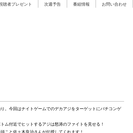
視聴者プレゼント
次週予告
番組情報
お問い合わせ
釣り。今回はナイトゲームでのデカアジをターゲットにバチコンゲ
ボトム付近でヒットするアジは怒涛のファイトを見せる！
船頭こと佐々木良治さんが伝授してくれます！