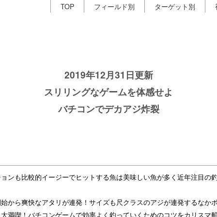
TOP
フィールド別
ターゲット別
2019年12月31日更新
スリリングなゲームを体感せよ
バチコンでデカアジ炸裂
ションも比較的イージーでヒットする魚は美味しい魚が多く近年注目の
開始から爽快なアタリが連発！サイズも尺クラスのアジが連発するなか
も大満喫！バチコンゲームで効率よく釣っていくためのコツをカリスマ