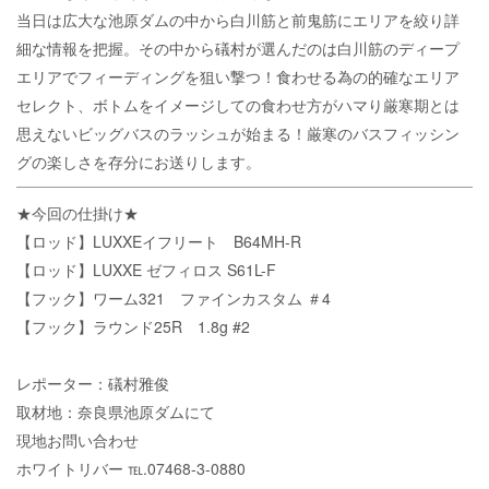
当日は広大な池原ダムの中から白川筋と前鬼筋にエリアを絞り詳
細な情報を把握。その中から礒村が選んだのは白川筋のディープ
エリアでフィーディングを狙い撃つ！食わせる為の的確なエリア
セレクト、ボトムをイメージしての食わせ方がハマり厳寒期とは
思えないビッグバスのラッシュが始まる！厳寒のバスフィッシン
グの楽しさを存分にお送りします。
★今回の仕掛け★
【ロッド】LUXXEイフリート B64MH-R
【ロッド】LUXXE ゼフィロス S61L-F
【フック】ワーム321 ファインカスタム ＃4
【フック】ラウンド25R 1.8g #2
レポーター：礒村雅俊
取材地：奈良県池原ダムにて
現地お問い合わせ
ホワイトリバー ℡.07468-3-0880