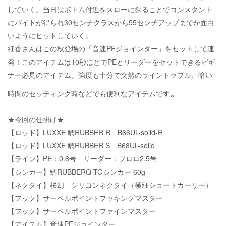
していく。当日はボトム付近をスローに探ることでコンスタント
にバイトが得られ30センチクラスから55センチアップまでが面白
いようにヒットしていく。
細香さんはこの秋登場の「音速PEジョインター」をセットして連
発！このアイテムは10秒ほどでPEとリーダーをセットできるビギ
ナー必見のアイテム。強度も十分で突然のライントラブル、暗い
。
時間のセッティング時などでも便利なアイテムです
★今回の仕掛け★
【ロッド】LUXXE 鯛RUBBER R B66UL-solid-R
【ロッド】LUXXE 鯛RUBBER S B68UL-solid
【ライン】PE：0.8号 リーダー：フロロ2.5号
【シンカー】鯛RUBBERQ TGシンカー 60g
【ネクタイ】桜幻 シリコンネクタイ（極細ショートカーリー）
【フック】サーベルポイントフッキングマスター
【フック】サーベルポイントファインマスター
【アイテム】音速PEジョインター