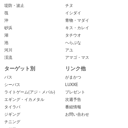
堤防・波止
チヌ
筏
イシダイ
沖
青物・マダイ
砂浜
キス・カレイ
湖
タチウオ
池
へらぶな
河川
アユ
渓流
アマゴ・マス
ターゲット別
リンク他
バス
がまかつ
シーバス
LUXXE
ライトゲーム(アジ・メバル)
プレゼント
エギング・イカメタル
次週予告
タイラバ
番組情報
ジギング
お問い合わせ
チニング