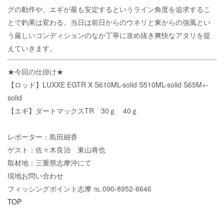
グの動作や、エギが最も安定するというライン角度を追求するこ
とで釣果は変わる。当日は前日からのウネリと東からの強風とい
う厳しいコンディションのなか丁寧に攻め抜き爽快なアタリを捉
えていきます。
★今回の仕掛け★
【ロッド】LUXXE EGTR X S610ML-solid S510ML-solid S65M+-
solid
【エギ】ダートマックスTR 30ｇ 40ｇ
レポーター：島田細香
ゲスト：佐々木良治 東山将也
取材地：三重県志摩沖にて
現地お問い合わせ
フィッシングポイント志摩 ℡.090-8952-6646
TOP