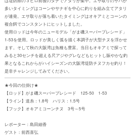
は堤防際の３ヒロ前後のタナでアタリが集中。エサ取りのサバが
多いタイミングはコーンやサナギを中心に釣りを組み立てアタリ
が連発。エサ取りが落ち着いたタイミングはオキアミとコーンの
複合餌でコンスタントにヒットしました。
使用ロッドは今年のニューモデル「がま磯スーパープレシード」
1-53を使用。ロッドが美しく弧を描く本調子が大型チヌを浮かせ
ます。そして秋の大阪湾は魚種も豊富。当日もオキアミで探って
みると30センチを超える尺アジやグレなどもヒットし賑やかな釣
果となるこれからがハイシーズンの大阪湾堤防チヌフカセ釣り！
是非チャレンジしてみてください。
★今回の仕掛け★
【ロッド】がま磯スーパープレシード 125-50 1-53
【ライン】道糸：1.8号 ハリス：1.5号
【フック】オキアミコーンチヌ 3号～5号
レポーター：島田細香
ゲスト：前西喜弘