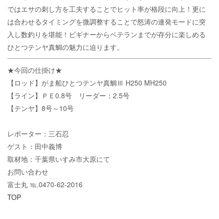
ではエサの刺し方を工夫することでヒット率が格段に向上！更に
は合わせるタイミングを微調整することで怒涛の連発モードに突
入し数釣りを堪能！ビギナーからベテランまでが存分に楽しめる
ひとつテンヤ真鯛の魅力に迫ります。
★今回の仕掛け★
【ロッド】がま船ひとつテンヤ真鯛Ⅲ H250 MH250
【ライン】ＰＥ0.8号 リーダー：2.5号
【テンヤ】8号～10号
レポーター：三石忍
ゲスト：田中義博
取材地：千葉県いすみ市大原にて
お問い合わせ
富士丸 ℡.0470-62-2016
TOP